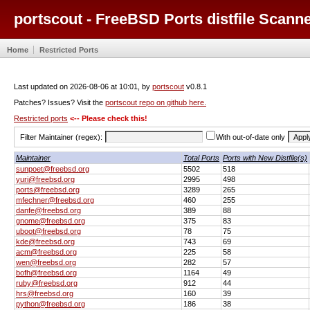
portscout - FreeBSD Ports distfile Scann
Home
Restricted Ports
Last updated on 2026-08-06 at 10:01, by
portscout
v0.8.1
Patches? Issues? Visit the
portscout repo on github here.
Restricted ports
<-- Please check this!
Filter Maintainer (regex):
With out-of-date only
Maintainer
Total Ports
Ports with New Distfile(s)
sunpoet@freebsd.org
5502
518
yuri@freebsd.org
2995
498
ports@freebsd.org
3289
265
mfechner@freebsd.org
460
255
danfe@freebsd.org
389
88
gnome@freebsd.org
375
83
uboot@freebsd.org
78
75
kde@freebsd.org
743
69
acm@freebsd.org
225
58
wen@freebsd.org
282
57
bofh@freebsd.org
1164
49
ruby@freebsd.org
912
44
hrs@freebsd.org
160
39
python@freebsd.org
186
38