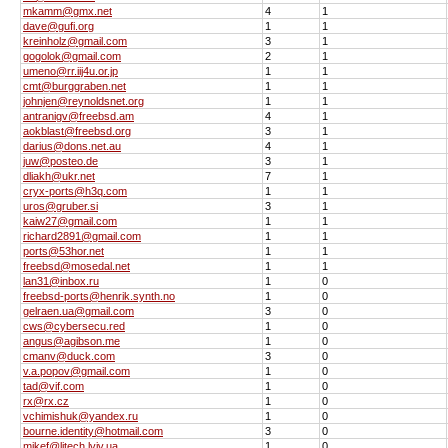
mkamm@gmx.net
4
1
dave@gufi.org
1
1
kreinholz@gmail.com
3
1
gogolok@gmail.com
2
1
umeno@rr.iij4u.or.jp
1
1
cmt@burggraben.net
1
1
johnjen@reynoldsnet.org
1
1
antranigv@freebsd.am
4
1
aokblast@freebsd.org
3
1
darius@dons.net.au
4
1
juw@posteo.de
3
1
dliakh@ukr.net
7
1
cryx-ports@h3q.com
1
1
uros@gruber.si
3
1
kaiw27@gmail.com
1
1
richard2891@gmail.com
1
1
ports@53hor.net
1
1
freebsd@mosedal.net
1
1
lan31@inbox.ru
1
0
freebsd-ports@henrik.synth.no
1
0
gelraen.ua@gmail.com
3
0
cws@cybersecu.red
1
0
angus@agibson.me
1
0
cmanv@duck.com
3
0
v.a.popov@gmail.com
1
0
tad@vif.com
1
0
rx@rx.cz
1
0
vchimishuk@yandex.ru
1
0
bourne.identity@hotmail.com
3
0
mikef@litech.lviv.ua
1
0