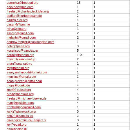
cperciva@freebsd.org
13
1
apevnev@me.com
1
1
freebsd@charles.lecklider.org
1
1
bsdfan@nurfuerspam.de
2
1
bsd@j-star.org
1
1
dasun4@pm.me
1
1
rdna@rdna.ru
1
1
simarg@gmail.com
2
1
melanhit@gmail.com
2
1
andrew.fengler@scaleengine.com
1
1
peter@pean.org
3
1
kostjnspb@yandex.ru
5
1
horde@freebsd.org
103
1
fmysh@iijmio-mail.jp
2
1
snar@snar.spb.ru
1
1
thj@freebsd.org
1
1
samy.mahmoudi@gmail.com
1
1
mephius@gmail.com
1
1
sean.greven@gmail.com
1
1
mops@punkt.de
4
1
lme@freebsd.org
4
1
brad@facefault.org
1
1
freebsd@michael-bueker.de
2
1
matt@mjslabs.com
4
1
trebbu@googlemail.com
1
1
jockl@pianojockl.org
3
1
ssb22@cam.ac.uk
2
1
olivier.girard@univ-angers.fr
3
1
jev@ecad.org
1
1
cs@innolan.dk
2
1