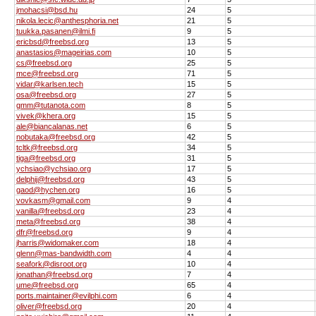
jmohacsi@bsd.hu
24
5
nikola.lecic@anthesphoria.net
21
5
tuukka.pasanen@ilmi.fi
9
5
ericbsd@freebsd.org
13
5
anastasios@mageirias.com
10
5
cs@freebsd.org
25
5
mce@freebsd.org
71
5
vidar@karlsen.tech
15
5
osa@freebsd.org
27
5
gmm@tutanota.com
8
5
vivek@khera.org
15
5
ale@biancalanas.net
6
5
nobutaka@freebsd.org
42
5
tcltk@freebsd.org
34
5
tiga@freebsd.org
31
5
ychsiao@ychsiao.org
17
5
delphij@freebsd.org
43
5
gaod@hychen.org
16
5
vovkasm@gmail.com
9
4
vanilla@freebsd.org
23
4
meta@freebsd.org
38
4
dfr@freebsd.org
9
4
jharris@widomaker.com
18
4
glenn@mas-bandwidth.com
4
4
seafork@disroot.org
10
4
jonathan@freebsd.org
7
4
ume@freebsd.org
65
4
ports.maintainer@evilphi.com
6
4
oliver@freebsd.org
20
4