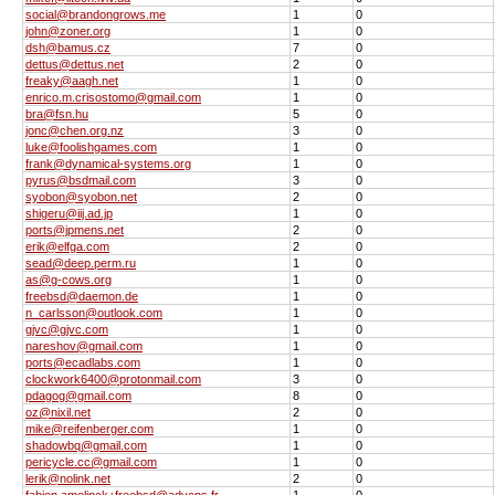
social@brandongrows.me
1
0
john@zoner.org
1
0
dsh@bamus.cz
7
0
dettus@dettus.net
2
0
freaky@aagh.net
1
0
enrico.m.crisostomo@gmail.com
1
0
bra@fsn.hu
5
0
jonc@chen.org.nz
3
0
luke@foolishgames.com
1
0
frank@dynamical-systems.org
1
0
pyrus@bsdmail.com
3
0
syobon@syobon.net
2
0
shigeru@iij.ad.jp
1
0
ports@jpmens.net
2
0
erik@elfga.com
2
0
sead@deep.perm.ru
1
0
as@g-cows.org
1
0
freebsd@daemon.de
1
0
n_carlsson@outlook.com
1
0
gjvc@gjvc.com
1
0
nareshov@gmail.com
1
0
ports@ecadlabs.com
1
0
clockwork6400@protonmail.com
3
0
pdagog@gmail.com
8
0
oz@nixil.net
2
0
mike@reifenberger.com
1
0
shadowbq@gmail.com
1
0
pericycle.cc@gmail.com
1
0
lerik@nolink.net
2
0
fabien.amelinck+freebsd@advens.fr
1
0