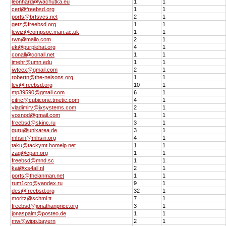
leonhard@wachutka.eu
1
1
ceri@freebsd.org
1
1
ports@brtsvcs.net
2
1
getz@freebsd.org
1
1
lewiz@compsoc.man.ac.uk
1
1
rwn@mailo.com
2
1
ek@purplehat.org
4
1
conall@conall.net
1
1
jmehr@umn.edu
1
1
iwtcex@gmail.com
2
1
robertn@the-nelsons.org
1
1
lev@freebsd.org
10
1
mp39590@gmail.com
6
1
citric@cubicone.tmetic.com
4
1
vladimirv@ixsystems.com
2
1
voxnod@gmail.com
1
1
freebsd@skinc.ru
3
1
guru@unixarea.de
3
1
mhsin@mhsin.org
4
1
taku@tackymt.homeip.net
1
1
zag@cpan.org
1
1
freebsd@mnd.sc
1
1
kai@xs4all.nl
2
1
ports@thelanman.net
1
1
rum1cro@yandex.ru
9
1
des@freebsd.org
32
1
moritz@schmi.tt
7
1
freebsd@jonathanprice.org
3
1
jonaspalm@posteo.de
1
1
mw@wipp.bayern
2
1