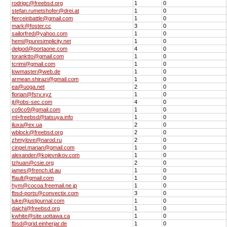
rodrigc@freebsd.org
1
0
stefan.rumetshofer@drei.at
1
0
fierceinbattle@gmail.com
1
0
mark@foster.cc
3
0
sailorfred@yahoo.com
1
0
hemi@puresimplicity.net
1
0
delgod@portaone.com
4
0
toranktto@gmail.com
1
0
tcrimi@gmail.com
1
0
lowmaster@web.de
1
0
armean.shirazi@gmail.com
1
0
ea@uoga.net
2
0
florian@fsrv.xyz
1
0
jt@obs-sec.com
4
0
co9co9@gmail.com
1
0
ml+freebsd@tatsuya.info
1
0
iluxa@ex.ua
2
0
wblock@freebsd.org
2
0
zhmylove@narod.ru
2
0
cingel.marian@gmail.com
1
0
alexander@kojevnikov.com
1
0
tzhuan@csie.org
2
0
james@french.id.au
1
0
ffault@gmail.com
1
0
hym@cocoa.freemail.ne.jp
1
0
fbsd-ports@convectix.com
3
0
luke@justjournal.com
1
0
daichi@freebsd.org
1
0
kwhite@site.uottawa.ca
1
0
fbsd@grid.einherjar.de
1
0