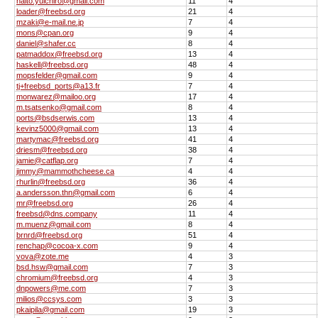
naito.yuichiro@gmail.com
11
4
loader@freebsd.org
21
4
mzaki@e-mail.ne.jp
7
4
mons@cpan.org
9
4
daniel@shafer.cc
8
4
patmaddox@freebsd.org
13
4
haskell@freebsd.org
48
4
mopsfelder@gmail.com
9
4
tj+freebsd_ports@a13.fr
7
4
monwarez@mailoo.org
17
4
m.tsatsenko@gmail.com
8
4
ports@bsdserwis.com
13
4
kevinz5000@gmail.com
13
4
martymac@freebsd.org
41
4
driesm@freebsd.org
38
4
jamie@catflap.org
7
4
jimmy@mammothcheese.ca
4
4
rhurlin@freebsd.org
36
4
a.andersson.thn@gmail.com
6
4
mr@freebsd.org
26
4
freebsd@dns.company
11
4
m.muenz@gmail.com
8
4
brnrd@freebsd.org
51
4
renchap@cocoa-x.com
9
4
vova@zote.me
4
3
bsd.hsw@gmail.com
7
3
chromium@freebsd.org
4
3
dnpowers@me.com
7
3
milios@ccsys.com
3
3
pkaipila@gmail.com
19
3