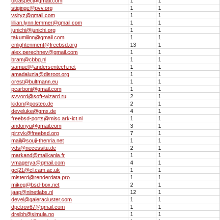
oklaspec@gmail.com
1
1
stiginge@pvv.org
1
1
vsityz@gmail.com
1
1
lillian.lynn.lemmer@gmail.com
1
1
junichi@junichi.org
1
1
takumiiinn@gmail.com
1
1
enlightenment@freebsd.org
13
1
alex.perechnev@gmail.com
1
1
bram@cbbg.nl
1
1
samuel@andersentech.net
1
1
amadaluzia@disroot.org
1
1
crest@bultmann.eu
1
1
pcarboni@gmail.com
1
1
svvord@soft-wizard.ru
2
1
kidon@posteo.de
2
1
develuke@gmx.de
4
1
freebsd-ports@misc.ark-ict.nl
1
1
andoriyu@gmail.com
3
1
pirzyk@freebsd.org
7
1
mail@souji-thenria.net
1
1
yds@necessitu.de
2
1
markand@malikania.fr
1
1
vmagerya@gmail.com
4
1
gcj21@cl.cam.ac.uk
1
1
misterd@renderdata.pro
1
1
mikeg@bsd-box.net
2
1
jaap@nlnetlabs.nl
12
1
devel@galeracluster.com
1
1
dpetrov67@gmail.com
1
1
dreibh@simula.no
1
1