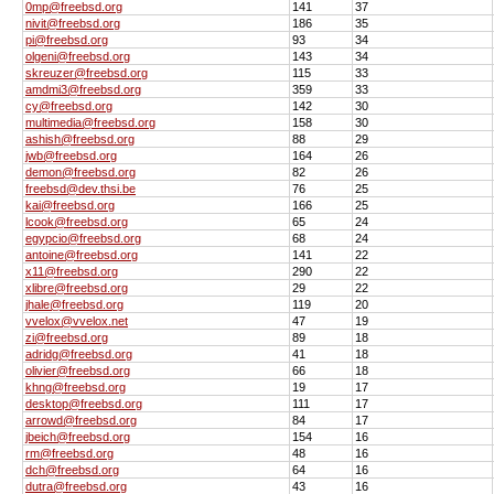
0mp@freebsd.org
141
37
nivit@freebsd.org
186
35
pi@freebsd.org
93
34
olgeni@freebsd.org
143
34
skreuzer@freebsd.org
115
33
amdmi3@freebsd.org
359
33
cy@freebsd.org
142
30
multimedia@freebsd.org
158
30
ashish@freebsd.org
88
29
jwb@freebsd.org
164
26
demon@freebsd.org
82
26
freebsd@dev.thsi.be
76
25
kai@freebsd.org
166
25
lcook@freebsd.org
65
24
egypcio@freebsd.org
68
24
antoine@freebsd.org
141
22
x11@freebsd.org
290
22
xlibre@freebsd.org
29
22
jhale@freebsd.org
119
20
vvelox@vvelox.net
47
19
zi@freebsd.org
89
18
adridg@freebsd.org
41
18
olivier@freebsd.org
66
18
khng@freebsd.org
19
17
desktop@freebsd.org
111
17
arrowd@freebsd.org
84
17
jbeich@freebsd.org
154
16
rm@freebsd.org
48
16
dch@freebsd.org
64
16
dutra@freebsd.org
43
16