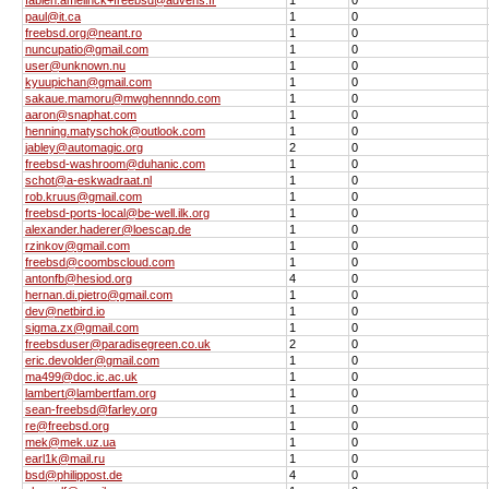
paul@it.ca
1
0
freebsd.org@neant.ro
1
0
nuncupatio@gmail.com
1
0
user@unknown.nu
1
0
kyuupichan@gmail.com
1
0
sakaue.mamoru@mwghennndo.com
1
0
aaron@snaphat.com
1
0
henning.matyschok@outlook.com
1
0
jabley@automagic.org
2
0
freebsd-washroom@duhanic.com
1
0
schot@a-eskwadraat.nl
1
0
rob.kruus@gmail.com
1
0
freebsd-ports-local@be-well.ilk.org
1
0
alexander.haderer@loescap.de
1
0
rzinkov@gmail.com
1
0
freebsd@coombscloud.com
1
0
antonfb@hesiod.org
4
0
hernan.di.pietro@gmail.com
1
0
dev@netbird.io
1
0
sigma.zx@gmail.com
1
0
freebsduser@paradisegreen.co.uk
2
0
eric.devolder@gmail.com
1
0
ma499@doc.ic.ac.uk
1
0
lambert@lambertfam.org
1
0
sean-freebsd@farley.org
1
0
re@freebsd.org
1
0
mek@mek.uz.ua
1
0
earl1k@mail.ru
1
0
bsd@philippost.de
4
0