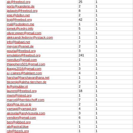
ak@freebsd.org
25
1
ports@xanderio.de
2
1
jadawin@freebsd.org
8
1
epic@dsllsn.net
2
1
lxqt@freebsd.org
42
1
mail@sobolevn.me
1
1
tomek@cedro.info
5
1
oliver.epper@gmail.com
1
1
aleksandr.fedorov@vstack.com
1
1
info@babaei.net
7
1
meyser@xenet.de
2
1
pouria@freebsd.org
3
1
emulation@freebsd.org
241
1
rwestlun@gmail.com
1
1
thiagohero501@gmail.com
1
1
jbaggs2016@gmail.com
3
1
a.j.caines@halplant.com
4
1
harsha@harshavardhana.net
1
1
bkoenig@alpha-tierchen.de
2
1
ik@sjmulder.nl
2
1
laurent@freebsd.org
18
1
mwm@mired.org
1
1
marcel@herrbischoff.com
7
1
don@na.rim.or.jp
2
1
yamagi@yamagi.org
4
1
akosela@andykosela.com
3
1
vendion@gmail.com
6
1
ben@gibbed.org
1
1
ab@astral.blue
1
1
rdg@bzerk.org
1
1