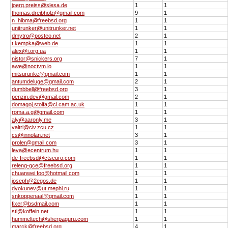
joerg.preiss@slesa.de
1
1
thomas.dreibholz@gmail.com
9
1
n_hibma@freebsd.org
1
1
unitrunker@unitrunker.net
1
1
dmytro@posteo.net
2
1
t.kempka@web.de
1
1
alex@i.org.ua
1
1
nistor@snickers.org
7
1
awe@noctvm.io
1
1
mitsururike@gmail.com
1
1
antumdeluge@gmail.com
2
1
dumbbell@freebsd.org
3
1
penzin.dev@gmail.com
2
1
domagoj.stolfa@cl.cam.ac.uk
1
1
roma.a.g@gmail.com
1
1
aly@aaronly.me
3
1
valtri@civ.zcu.cz
1
1
cs@innolan.net
3
1
proler@gmail.com
3
1
leva@ecentrum.hu
1
1
de-freebsd@ctseuro.com
1
1
releng-gce@freebsd.org
1
1
chuanwei.foo@hotmail.com
1
1
joseph@2egos.de
1
1
dyokunev@ut.mephi.ru
1
1
snkoppenaal@gmail.com
1
1
fixer@bsdmail.com
1
1
stl@koffein.net
1
1
hummeltech@sherpaguru.com
1
1
marck@freebsd.org
4
1