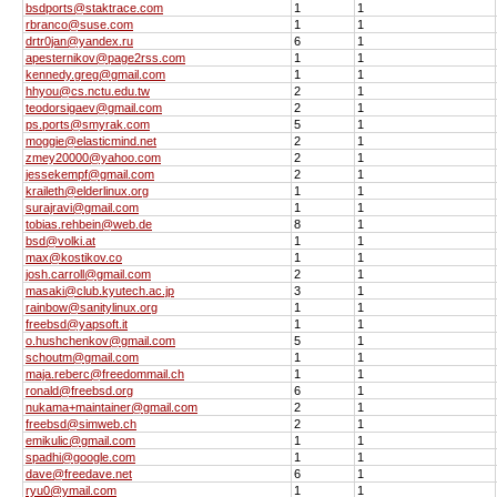
bsdports@staktrace.com
1
1
rbranco@suse.com
1
1
drtr0jan@yandex.ru
6
1
apesternikov@page2rss.com
1
1
kennedy.greg@gmail.com
1
1
hhyou@cs.nctu.edu.tw
2
1
teodorsigaev@gmail.com
2
1
ps.ports@smyrak.com
5
1
moggie@elasticmind.net
2
1
zmey20000@yahoo.com
2
1
jessekempf@gmail.com
2
1
kraileth@elderlinux.org
1
1
surajravi@gmail.com
1
1
tobias.rehbein@web.de
8
1
bsd@volki.at
1
1
max@kostikov.co
1
1
josh.carroll@gmail.com
2
1
masaki@club.kyutech.ac.jp
3
1
rainbow@sanitylinux.org
1
1
freebsd@yapsoft.it
1
1
o.hushchenkov@gmail.com
5
1
schoutm@gmail.com
1
1
maja.reberc@freedommail.ch
1
1
ronald@freebsd.org
6
1
nukama+maintainer@gmail.com
2
1
freebsd@simweb.ch
2
1
emikulic@gmail.com
1
1
spadhi@google.com
1
1
dave@freedave.net
6
1
ryu0@ymail.com
1
1