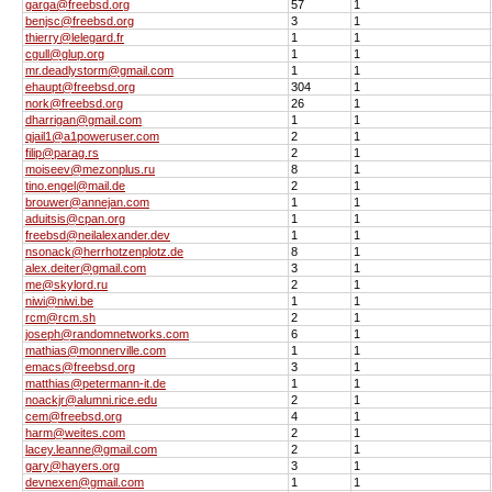
garga@freebsd.org
57
1
benjsc@freebsd.org
3
1
thierry@lelegard.fr
1
1
cgull@glup.org
1
1
mr.deadlystorm@gmail.com
1
1
ehaupt@freebsd.org
304
1
nork@freebsd.org
26
1
dharrigan@gmail.com
1
1
qjail1@a1poweruser.com
2
1
filip@parag.rs
2
1
moiseev@mezonplus.ru
8
1
tino.engel@mail.de
2
1
brouwer@annejan.com
1
1
aduitsis@cpan.org
1
1
freebsd@neilalexander.dev
1
1
nsonack@herrhotzenplotz.de
8
1
alex.deiter@gmail.com
3
1
me@skylord.ru
2
1
niwi@niwi.be
1
1
rcm@rcm.sh
2
1
joseph@randomnetworks.com
6
1
mathias@monnerville.com
1
1
emacs@freebsd.org
3
1
matthias@petermann-it.de
1
1
noackjr@alumni.rice.edu
2
1
cem@freebsd.org
4
1
harm@weites.com
2
1
lacey.leanne@gmail.com
2
1
gary@hayers.org
3
1
devnexen@gmail.com
1
1