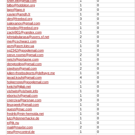
shen.elf@gmail.com
1
0
bilbo@hobbiton.org
1
0
lapo@lapo.it
3
0
xavier@amdh.fr
1
0
dim@freebsd.org
3
0
salexanov@gmail.com
1
0
trhodes@freebsd.org
1
0
zackj901@yandex.com
1
0
johntabularasa@users.sf.net
2
0
me@cschwarz.com
1
0
asm@asm.kiev.ua
1
0
sg2342@googlemail.com
1
0
steve.roome@gmail.com
2
0
netch@portaone.com
1
0
dengtooling@gmail.com
1
0
stephon@gmail.com
2
0
julien+freebsdports@delhaye.me
1
0
javad.kouhi@gmail.com
4
0
holgerrepp@googlemail.com
1
0
keiichi@iijlab.net
1
0
vishwin@vishwin.info
1
0
eborisch@gmail.com
1
0
cperciva@tarsnap.com
3
0
linuxgeek@gmail.com
1
0
quest@mac.com
1
0
fredrik@min-hemsida.net
1
0
lutz@donnerhacke.de
1
0
e@ik.nu
1
0
mail@maxlor.com
2
0
neu@mycontrol.de
1
0