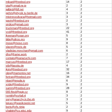
mikael@freebsd.org
14
2
ota@j.email.ne.jp
2
2
jailbird@fdf.net
4
2
gehm@physik.tu-berlin.de
3
2
mistresssilvara@hotmail.com
3
2
gavin@freebsd.org
2
2
sirdice@gmail.com
3
2
truckman@freebsd.org
22
2
vvd@freebsd.org
41
2
jkeenan@cpan.org
5
2
tilde@ultros.pro
9
2
mose@mose.com
8
2
slaven@rezic.de
5
2
vladislav.movchan@gmail.com
6
2
dhs@frame.work
2
2
contato@kanazuchi.com
7
2
marcus@freebsd.org
17
2
stb@lassitu.de
4
2
jkim@freebsd.org
32
2
oleg@mamontov.net
16
2
fortran@freebsd.org
34
2
nbari@tequila.io
6
2
xride@freebsd.org
9
2
samm@freebsd.org
28
2
000.fbsd@quip.cz
8
2
rsmith@xs4all.nl
3
2
spry@anarchy.in.the.ph
3
2
lukasz@wasikowski.net
5
2
boris@zfs.ninja
2
2
chalpin@cs.wisc.edu
9
2