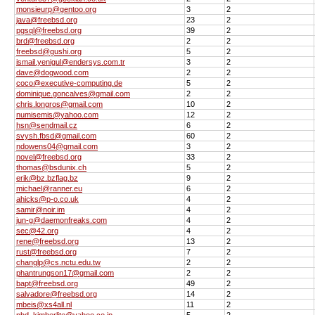
monsieurp@gentoo.org
3
2
java@freebsd.org
23
2
pgsql@freebsd.org
39
2
brd@freebsd.org
2
2
freebsd@gushi.org
5
2
ismail.yenigul@endersys.com.tr
3
2
dave@dogwood.com
2
2
coco@executive-computing.de
5
2
dominique.goncalves@gmail.com
2
2
chris.longros@gmail.com
10
2
numisemis@yahoo.com
12
2
hsn@sendmail.cz
6
2
svysh.fbsd@gmail.com
60
2
ndowens04@gmail.com
3
2
novel@freebsd.org
33
2
thomas@bsdunix.ch
5
2
erik@bz.bzflag.bz
9
2
michael@ranner.eu
6
2
ahicks@p-o.co.uk
4
2
samir@noir.im
4
2
jun-g@daemonfreaks.com
4
2
sec@42.org
4
2
rene@freebsd.org
13
2
rust@freebsd.org
7
2
changlp@cs.nctu.edu.tw
2
2
phantrungson17@gmail.com
2
2
bapt@freebsd.org
49
2
salvadore@freebsd.org
14
2
mbeis@xs4all.nl
11
2
phd_kimberlite@yahoo.co.jp
5
2