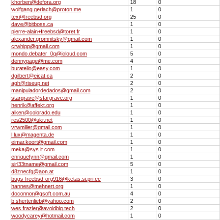
khorben@defora.org
18
0
wolfgang.gerlach@proton.me
1
0
tex@freebsd.org
25
0
dave@bitboss.ca
1
0
pierre-alain+freebsd@toret.fr
1
0
alexander.gromnitsky@gmail.com
1
0
crwhipp@gmail.com
1
0
mondo.debater_0q@icloud.com
5
0
dennypage@me.com
4
0
buratello@easy.com
1
0
dgilbert@eicat.ca
2
0
agh@riseup.net
2
0
manipuladordedados@gmail.com
2
0
stargrave@stargrave.org
1
0
henrik@affekt.org
1
0
alken@colorado.edu
1
0
res2500@ukr.net
1
0
vrwmiller@gmail.com
1
0
l.lux@magenta.de
1
0
eimar.koort@gmail.com
1
0
meka@sys.it.com
1
0
enriquefynn@gmail.com
1
0
sirl33tname@gmail.com
5
0
d8znecfg@aon.at
1
0
bugs-freebsd-org916@ketas.si.pri.ee
3
0
hannes@mehnert.org
1
0
doconnor@gsoft.com.au
4
0
b.shertenlieb@yahoo.com
2
0
wes.frazier@avoidbig.tech
2
0
woodycarey@hotmail.com
1
0