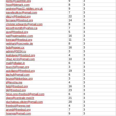
ports@caomhin.org
9
3
hsw@bitmark.com
8
3
andrew@tao11.riddles.org.uk
9
3
pavelivolkov@gmail.com
7
3
diizzy@freebsd.org
22
3
fernape@freebsd.org
14
3
christer.edwards@gmail.com
8
3
jessefrgsmith@yahoo.ca
7
3
avg@freebsd.org
5
3
pat@patmaddox.com
16
3
kenrap@freebsd.org
11
3
gebhart@secnetix.de
8
3
bob@eager.cx
16
3
admin@5034.ru
3
3
leafoliage@freebsd.org
4
3
rihaz.jerrin@gmail.com
10
3
mail@dbalan.in
6
3
tsucchi@cpan.org
3
3
asiciliano@freebsd.org
19
3
jjachuf@gmail.com
6
3
bruno@tinkerbox.org
3
3
i@levsha.me
4
3
feld@freebsd.org
16
3
tijl@freebsd.org
23
3
hiroo.ono+freebsd@gmail.com
6
3
dgeo@centrale-med.fr
21
3
duchateau.olivier@gmail.com
20
3
freebsd@gregv.net
4
3
arved@freebsd.org
7
3
hoanga@gmail.com
9
3