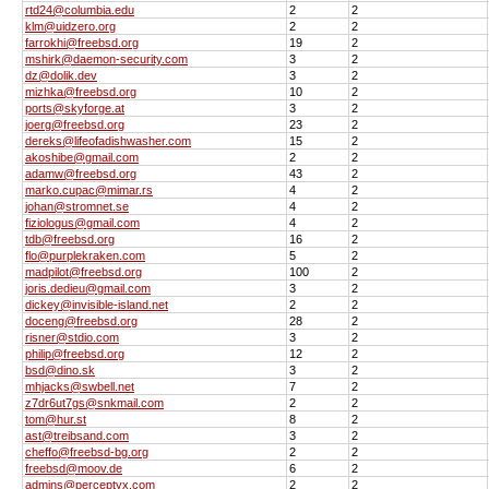
rtd24@columbia.edu
2
2
klm@uidzero.org
2
2
farrokhi@freebsd.org
19
2
mshirk@daemon-security.com
3
2
dz@dolik.dev
3
2
mizhka@freebsd.org
10
2
ports@skyforge.at
3
2
joerg@freebsd.org
23
2
dereks@lifeofadishwasher.com
15
2
akoshibe@gmail.com
2
2
adamw@freebsd.org
43
2
marko.cupac@mimar.rs
4
2
johan@stromnet.se
4
2
fiziologus@gmail.com
4
2
tdb@freebsd.org
16
2
flo@purplekraken.com
5
2
madpilot@freebsd.org
100
2
joris.dedieu@gmail.com
3
2
dickey@invisible-island.net
2
2
doceng@freebsd.org
28
2
risner@stdio.com
3
2
philip@freebsd.org
12
2
bsd@dino.sk
3
2
mhjacks@swbell.net
7
2
z7dr6ut7gs@snkmail.com
2
2
tom@hur.st
8
2
ast@treibsand.com
3
2
cheffo@freebsd-bg.org
2
2
freebsd@moov.de
6
2
admins@perceptyx.com
2
2