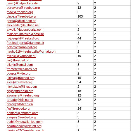
geier@lostpackets.de
2
2
bdrewery@freebsd.org
12
2
mdw@freebsd.org
6
2
dinoex@freebsd.org
103
2
ports@shiori.com.br
2
2
alexander@sulfrian.net
2
2
a.wolk@fudosecurity.com
2
2
malcolm.matalka@acsl.se
4
2
nxjoseph@freebsd.org
44
2
freebsd-ports@dan.me.uk
8
2
balaev@tarantool.org
3
2
nacho319+freebsdzilla@gmail.com
2
2
michiel@vanbaak.eu
10
2
ivy@freebsd.org
5
2
sikmir@gmail.com
3
2
tremere@cainites.net
7
2
bgupta@kde.org
2
2
ultima@freebsd.org
15
2
siva@freebsd.org
34
2
nickblack@linux.com
2
2
riggs@freebsd.org
18
2
asomers@freebsd.org
12
2
arcade@b1t.name
12
2
darcy@dbitech.ca
2
2
flo@freebsd.org
24
2
contact@evilham.com
3
2
sanpei@freebsd.org
3
2
sethk@meowfishies.com
3
2
ohartmann@walstatt.org
3
2
venture37@geeklan.co.uk
2
2