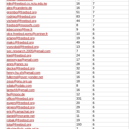
jnlin@freebsd.cs.nctu.edu.tw
16
7
alex@xanderio.de
16
7
grembo@freebsd.org
51
7
rodrigo@freebsd.org
83
7
vishwin@freebsd.org
44
7
freebsd@moosefs.com
8
7
jpbeconne@free.fr
9
6
olce.freebsd.ports@certner.fr
10
6
erlang@freebsd.org
19
6
makc@freebsd.org
49
6
vsevolod@freebsd.org
13
6
sec.research.2005@gmail.com
7
6
kiwi@freebsd.org
24
6
awoonyaa@gmail.com
17
6
anes@anes.su
28
6
decke@freebsd.org
32
6
henry.hu.sh@gmail.com
16
6
fullermd@over-yonder.net
16
6
zeus@gnu.org.ua
18
6
sdalu@sdalu.com
8
6
lantw44@gmail.com
16
6
fw@moov.de
12
6
office@freebsd.org
331
6
eugen@freebsd.org
20
6
girgen@freebsd.org
29
6
eric@camachat.org
31
6
daniel@morante.net
11
6
robak@freebsd.org
19
6
tota@freebsd.org
193
6
dikshie@sfc.wide.ad.jp
7
5