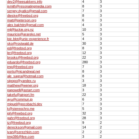
dev2@heesakkers.info
4
3
jsmith@resonatingmedia.com
8
3
sergey.dyatko@gmail.com
7
3
dteske@freebsd.org
8
3
matt@peterson.org
6
3
alex.bakhtin@gmail.com
4
3
mjl@luckie.org.nz
10
3
mauricio@arareko.net
5
3
loic.blot@unix-experience.fr
4
3
sko@rostwald.de
30
3
ed@freebsd.org
8
3
ler@freebsd.org
12
3
brooks@freebsd.org
22
3
eduardo@freebsd.org
280
3
imp@freebsd.org
7
3
ports@nicandneal.net
8
3
ale_sagra@hotmail.com
8
3
sipopo@yandex.ru
3
3
matthew@wener.org
18
3
papowell@astart.com
3
3
takefu@airport.fm
22
3
ayu@commun.jp
6
3
miguel@gocobachi.dev
7
3
k@stereochro.me
5
3
jgh@freebsd.org
32
3
gahr@freebsd.org
28
3
tz@freebsd.org
9
2
dereckson@gmail.com
14
2
ivan@serezhkin.com
2
2
tmp386@live.com
3
2