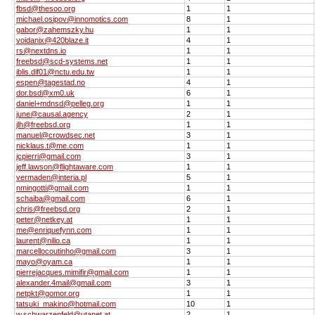
fbsd@thesoo.org
1
1
michael.osipov@innomotics.com
8
1
gabor@zahemszky.hu
1
1
voidanix@420blaze.it
4
1
rs@nextdns.io
1
1
freebsd@scd-systems.net
1
1
iblis.dif01@nctu.edu.tw
1
1
espen@tagestad.no
4
1
dor.bsd@xm0.uk
6
1
daniel+mdnsd@pelleg.org
1
1
june@causal.agency
2
1
jlh@freebsd.org
1
1
manuel@crowdsec.net
3
1
nicklaus.t@me.com
1
1
jcpierri@gmail.com
3
1
jeff.lawson@flightaware.com
1
1
vermaden@interia.pl
5
1
nmingotti@gmail.com
1
1
schaiba@gmail.com
6
1
chris@freebsd.org
2
1
peter@netkey.at
1
1
me@enriquefynn.com
1
1
laurent@nilio.ca
1
1
marcellocoutinho@gmail.com
3
1
mayo@oyam.ca
1
1
pierrejacques.mimifir@gmail.com
1
1
alexander.4mail@gmail.com
3
1
netpkt@gomor.org
1
1
tatsuki_makino@hotmail.com
10
1
w.schwarzenfeld@utanet.at
2
1