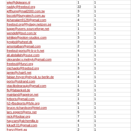
wjw@digiware.nl
1
1
naddy@freebsd.org
22
1
jeffhung@mail2000.com.tw
3
1
bscott@bunyatech.com.au
3
1
jishanalam9128@gmail.com
4
1
freebsd.org@fydagy.netizen.se
1
1
luqqe@users.sourceforge.net
1
1
wendell@bsd.com.br
1
1
tphilipp@potion-studios.com
3
1
lyngbol@wheel.dk
3
1
amontalban@gmail.com
2
1
freebsd-ports@t-b-o-h.net
4
1
ali.abdallah@suse.com
1
1
olexander.v.melnyk@gmail.com
1
1
freebsd@funzi.org
1
1
michaelo@freebsd.org
3
1
jamie@chair6.net
1
1
fabian.freyer@physik.tu-berlin.de
4
1
ports@stdrand.com
1
1
otaciliodearaujo@gmail.com
1
1
fk@fabiankeil.de
5
1
mainland@apeiron.net
2
1
lytboris@gmail.com
1
1
h2+fbsdports@fsfe.org
6
1
bruce.richardson@intel.com
1
1
lars.eggert@gmx.net
5
1
nick@foobar.org
7
1
hayzam@alchemilla.io
4
1
kikadf.01@gmail.com
1
1
franz@bett.ag
2
1