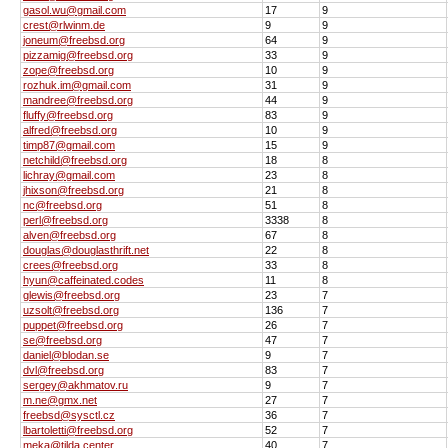
gasol.wu@gmail.com
17
9
crest@rlwinm.de
9
9
joneum@freebsd.org
64
9
pizzamig@freebsd.org
33
9
zope@freebsd.org
10
9
rozhuk.im@gmail.com
31
9
mandree@freebsd.org
44
9
fluffy@freebsd.org
83
9
alfred@freebsd.org
10
9
timp87@gmail.com
15
9
netchild@freebsd.org
18
8
lichray@gmail.com
23
8
jhixson@freebsd.org
21
8
nc@freebsd.org
51
8
perl@freebsd.org
3338
8
alven@freebsd.org
67
8
douglas@douglasthrift.net
22
8
crees@freebsd.org
33
8
hyun@caffeinated.codes
11
8
glewis@freebsd.org
23
7
uzsolt@freebsd.org
136
7
puppet@freebsd.org
26
7
se@freebsd.org
47
7
daniel@blodan.se
9
7
dvl@freebsd.org
83
7
sergey@akhmatov.ru
9
7
m.ne@gmx.net
27
7
freebsd@sysctl.cz
36
7
lbartoletti@freebsd.org
52
7
meka@tilda.center
40
7