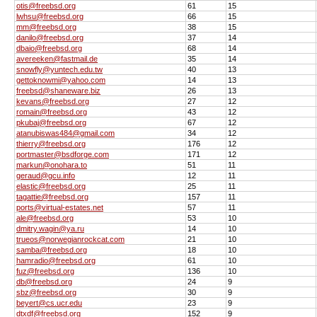
otis@freebsd.org
61
15
lwhsu@freebsd.org
66
15
mm@freebsd.org
38
15
danilo@freebsd.org
37
14
dbaio@freebsd.org
68
14
avereeken@fastmail.de
35
14
snowfly@yuntech.edu.tw
40
13
gettoknowmi@yahoo.com
14
13
freebsd@shaneware.biz
26
13
kevans@freebsd.org
27
12
romain@freebsd.org
43
12
pkubaj@freebsd.org
67
12
atanubiswas484@gmail.com
34
12
thierry@freebsd.org
176
12
portmaster@bsdforge.com
171
12
markun@onohara.to
51
11
geraud@gcu.info
12
11
elastic@freebsd.org
25
11
tagattie@freebsd.org
157
11
ports@virtual-estates.net
57
11
ale@freebsd.org
53
10
dmitry.wagin@ya.ru
14
10
trueos@norwegianrockcat.com
21
10
samba@freebsd.org
18
10
hamradio@freebsd.org
61
10
fuz@freebsd.org
136
10
db@freebsd.org
24
9
sbz@freebsd.org
30
9
beyert@cs.ucr.edu
23
9
dtxdf@freebsd.org
152
9