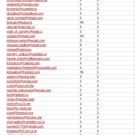
whitejv81@gmail.com
1
1
jp+ports@supplntr.io
1
1
doralitze@chaotikum.org
1
1
akos.somfai@gmail.com
1
1
bokutin@bokut.in
43
1
olevole@olevole.ru
2
1
mail_of_sergey@mail.ru
1
1
onatan@gmail.com
10
1
johnson.peter@gmail.com
3
1
mickael.maillot@gmail.com
5
1
miguel@ottria.eu
1
1
sergey_zaikov@rambler.ru
1
1
henrik.holst@millistream.com
1
1
komarov@valerka.net
1
1
maintainer.freebsd@xpoundit.com
1
1
kbowling@freebsd.org
31
1
andrey@bsdnir.info
3
1
snoe925@gmail.com
1
1
t.tom@succont.de
1
1
quentin.stievenart@gmail.com
1
1
bsd@abinet.ru
2
1
mclay@astate.edu
7
1
ports@zx23.net
1
1
loox@e-shell.net
1
1
csjp@freebsd.org
3
1
polyduekes@proton.me
1
1
d.pryadko@rambler-co.ru
1
1
serpent7776@gmail.com
2
1
kmatsui@t3.rim.or.jp
1
1