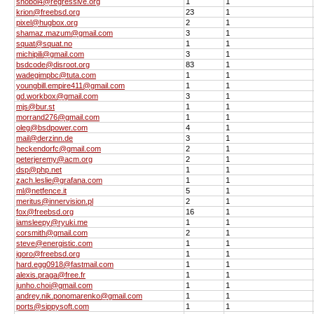
snobol4@regressive.org
1
1
krion@freebsd.org
23
1
pixel@hugbox.org
2
1
shamaz.mazum@gmail.com
3
1
squat@squat.no
1
1
michipili@gmail.com
3
1
bsdcode@disroot.org
83
1
wadegimpbc@tuta.com
1
1
youngbill.empire411@gmail.com
1
1
gd.workbox@gmail.com
3
1
mjs@bur.st
1
1
morrand276@gmail.com
1
1
oleg@bsdpower.com
4
1
mail@derzinn.de
3
1
heckendorfc@gmail.com
2
1
peterjeremy@acm.org
2
1
dsp@php.net
1
1
zach.leslie@grafana.com
1
1
ml@netfence.it
5
1
meritus@innervision.pl
2
1
fox@freebsd.org
16
1
iamsleepy@ryuki.me
1
1
corsmith@gmail.com
2
1
steve@energistic.com
1
1
igoro@freebsd.org
1
1
hard.egg0918@fastmail.com
1
1
alexis.praga@free.fr
1
1
junho.choi@gmail.com
1
1
andrey.nik.ponomarenko@gmail.com
1
1
ports@sippysoft.com
1
1