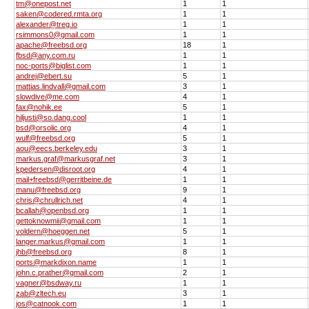
tm@onepost.net
1
1
saken@codered.rmta.org
1
1
alexander@treg.io
1
1
rsimmons0@gmail.com
1
1
apache@freebsd.org
18
1
fbsd@any.com.ru
1
1
noc-ports@biglist.com
1
1
andrej@ebert.su
5
1
mattias.lindvall@gmail.com
3
1
slowdive@me.com
4
1
fax@nohik.ee
5
1
hiljusti@so.dang.cool
1
1
bsd@orsolic.org
4
1
wulf@freebsd.org
5
1
aou@eecs.berkeley.edu
3
1
markus.graf@markusgraf.net
3
1
kpedersen@disroot.org
4
1
mail+freebsd@gerritbeine.de
1
1
manu@freebsd.org
9
1
chris@chrullrich.net
4
1
bcallah@openbsd.org
1
1
gettoknowmii@gmail.com
1
1
voldern@hoeggen.net
5
1
langer.markus@gmail.com
1
1
jhb@freebsd.org
8
1
ports@markdixon.name
1
1
john.c.prather@gmail.com
2
1
vagner@bsdway.ru
1
1
zab@zltech.eu
3
1
jos@catnook.com
1
1